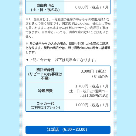
自由席 ※1
6,800円（税込）/ 月
（土・日・祝のみ）
※1 自由席とは、一定範囲の座席の中からその都度お好きな
席を選んで頂く制度です。固定席ではないため、机の上に荷物
を置いたままには出来ません(有料ロッカーをご利用頂く事は
できます)。自由席といっても、満席で座れないことはありま
せん。
※ 月の途中からの入会の場合、日割り計算した金額のご請求
となります。契約の当月分は、残り日数分のみの料金に計算致
します。
▼上記に合わせ、以下は別料金になります。
初回登録料
3,000円（税込）
(リピートのお客様は
/ 初回のみ
不要)
1,700円（税込）/ 月
冷暖房費
(土・日・祝日と1週間コー
スは1,200円(税込))
ロッカー代
1,000円（税込）/ 月
(ご利用はオプション)
江坂店 （6:30～23:00）