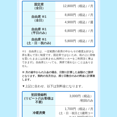
固定席
12,800円（税込）/ 月
（全日）
8,800円（税込）/ 月
自由席 ※1
（全日）
4,900円（税込）/ 週
自由席 ※1
6,800円（税込）/ 月
（平日のみ）
自由席 ※1
5,800円（税込）/ 月
(土・日・祝のみ)
※1 自由席とは、一定範囲の座席の中からその都度お好きな
席を選んで頂く制度です。固定席ではないため、机の上に荷物
を置いたままには出来ません(有料ロッカーをご利用頂く事は
できます)。自由席といっても、満席で座れないことはありま
せん。
※ 月の途中からの入会の場合、日割り計算した金額のご請求
となります。契約の当月分は、残り日数分のみの料金に計算致
します。
▼上記に合わせ、以下は別料金になります。
初回登録料
3,000円（税込）
(リピートのお客様は
/初回のみ
不要)
1,700円（税込）/ 月
冷暖房費
(土・日・祝日と1週間コー