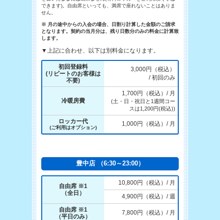
できます)。自由席といっても、満席で座れないことはありま
せん。
※ 月の途中からの入会の場合、日割り計算した金額のご請求
となります。契約の当月分は、残り日数分のみの料金に計算致
します。
▼上記に合わせ、以下は別料金になります。
初回登録料
3,000円（税込）
(リピートのお客様は
/ 初回のみ
不要)
1,700円（税込）/ 月
冷暖房費
(土・日・祝日と1週間コー
スは1,200円(税込))
ロッカー代
1,000円（税込）/ 月
(ご利用はオプション)
豊中店 （6:30～23:00）
10,800円（税込）/ 月
自由席 ※1
（全日）
4,900円（税込）/ 週
自由席 ※1
7,800円（税込）/ 月
（平日のみ）